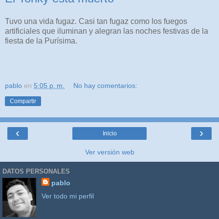
Tuvo una vida fugaz. Casi tan fugaz como los fuegos
artificiales que iluminan y alegran las noches festivas de la
fiesta de la Purísima.
pablo
en
5:05 p. m.
No hay comentarios:
Compartir
‹
›
Inicio
Ver versión web
DATOS PERSONALES
pablo
Ver todo mi perfil