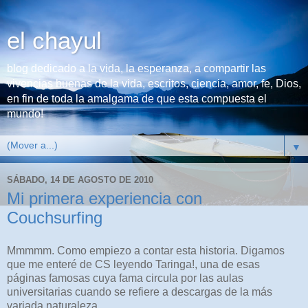
el chayul
blog dedicado a la vida, la esperanza, a compartir las
vivencias buenas de la vida, escritos, ciencia, amor, fe, Dios,
en fin de toda la amalgama de que esta compuesta el
mundo!
▼
SÁBADO, 14 DE AGOSTO DE 2010
Mi primera experiencia con
Couchsurfing
Mmmmm. Como empiezo a contar esta historia. Digamos
que me enteré de CS leyendo Taringa!, una de esas
páginas famosas cuya fama circula por las aulas
universitarias cuando se refiere a descargas de la más
variada naturaleza.