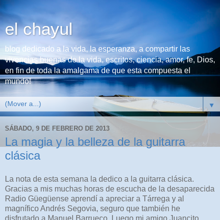
el chayul
blog dedicado a la vida, la esperanza, a compartir las
vivencias buenas de la vida, escritos, ciencia, amor, fe, Dios,
en fin de toda la amalgama de que esta compuesta el
mundo!
▼
SÁBADO, 9 DE FEBRERO DE 2013
La magia y la belleza de la guitarra
clásica
La nota de esta semana la dedico a la guitarra clásica.
Gracias a mis muchas horas de escucha de la desaparecida
Radio Güegüense aprendí a apreciar a Tárrega y al
magnífico Andrés Segovia, seguro que también he
disfrutado a Manuel Barrueco. Luego mi amigo Juancito