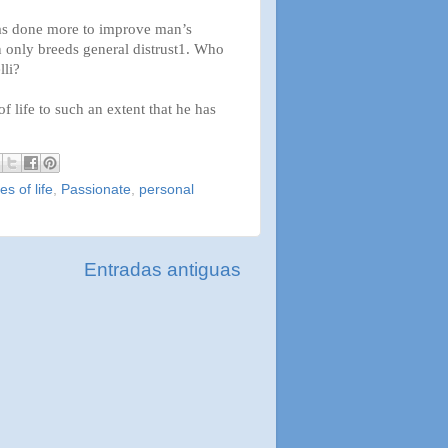
 has done more to improve man’s
n only breeds general distrust1. Who
lli?
 life to such an extent that he has
es of life
,
Passionate
,
personal
Entradas antiguas