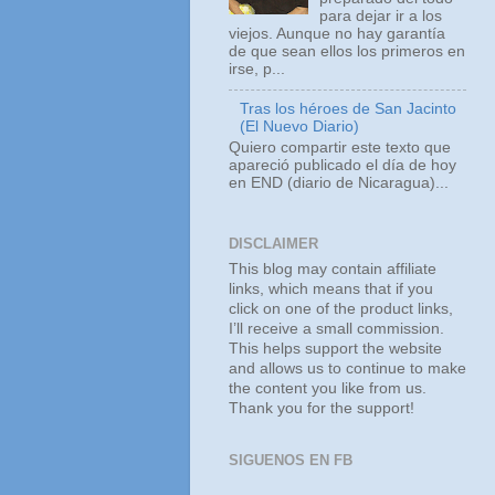
para dejar ir a los
viejos. Aunque no hay garantía
de que sean ellos los primeros en
irse, p...
Tras los héroes de San Jacinto
(El Nuevo Diario)
Quiero compartir este texto que
apareció publicado el día de hoy
en END (diario de Nicaragua)...
DISCLAIMER
This blog may contain affiliate
links, which means that if you
click on one of the product links,
I’ll receive a small commission.
This helps support the website
and allows us to continue to make
the content you like from us.
Thank you for the support!
SIGUENOS EN FB