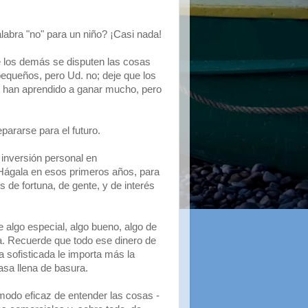
labra "no" para un niño? ¡Casi nada!
e los demás se disputen las cosas
pequeños, pero Ud. no; deje que los
s han aprendido a ganar mucho, pero
pararse para el futuro.
 inversión personal en
 Hágala en esos primeros años, para
 de fortuna, de gente, y de interés
algo especial, algo bueno, algo de
da. Recuerde que todo ese dinero de
 sofisticada le importa más la
asa llena de basura.
 modo eficaz de entender las cosas -