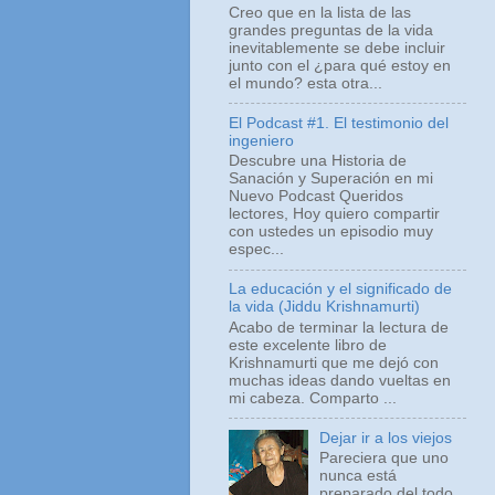
Creo que en la lista de las
grandes preguntas de la vida
inevitablemente se debe incluir
junto con el ¿para qué estoy en
el mundo? esta otra...
El Podcast #1. El testimonio del
ingeniero
Descubre una Historia de
Sanación y Superación en mi
Nuevo Podcast Queridos
lectores, Hoy quiero compartir
con ustedes un episodio muy
espec...
La educación y el significado de
la vida (Jiddu Krishnamurti)
Acabo de terminar la lectura de
este excelente libro de
Krishnamurti que me dejó con
muchas ideas dando vueltas en
mi cabeza. Comparto ...
Dejar ir a los viejos
Pareciera que uno
nunca está
preparado del todo