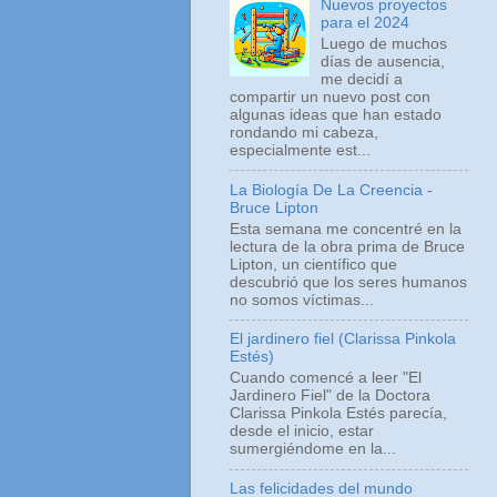
Nuevos proyectos
para el 2024
Luego de muchos
días de ausencia,
me decidí a
compartir un nuevo post con
algunas ideas que han estado
rondando mi cabeza,
especialmente est...
La Biología De La Creencia -
Bruce Lipton
Esta semana me concentré en la
lectura de la obra prima de Bruce
Lipton, un científico que
descubrió que los seres humanos
no somos víctimas...
El jardinero fiel (Clarissa Pinkola
Estés)
Cuando comencé a leer "El
Jardinero Fiel" de la Doctora
Clarissa Pinkola Estés parecía,
desde el inicio, estar
sumergiéndome en la...
Las felicidades del mundo