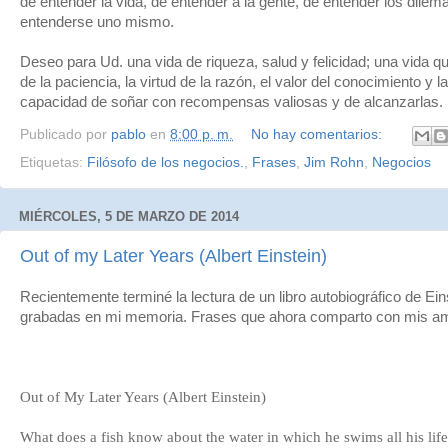
de entender la vida, de entender a la gente, de entender los dilem
entenderse uno mismo.
Deseo para Ud. una vida de riqueza, salud y felicidad; una vida 
de la paciencia, la virtud de la razón, el valor del conocimiento y la
capacidad de soñar con recompensas valiosas y de alcanzarlas.
Publicado por
pablo
en
8:00 p. m.
No hay comentarios:
Etiquetas:
Filósofo de los negocios.
,
Frases
,
Jim Rohn
,
Negocios
MIÉRCOLES, 5 DE MARZO DE 2014
Out of my Later Years (Albert Einstein)
Recientemente terminé la lectura de un libro autobiográfico de Ei
grabadas en mi memoria. Frases que ahora comparto con mis am
Out of My Later Years (Albert Einstein)
What does a fish know about the water in which he swims all his lif