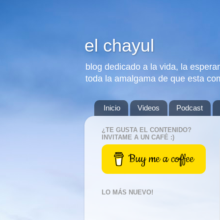
el chayul
blog dedicado a la vida, la esperan
toda la amalgama de que esta co
Inicio
Videos
Podcast
¿TE GUSTA EL CONTENIDO?
INVITAME A UN CAFÉ :)
Buy me a coffee
LO MÁS NUEVO!