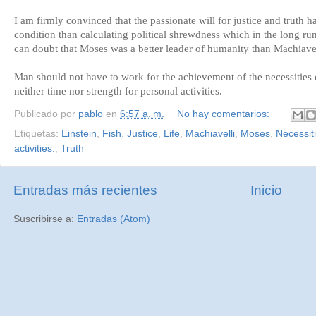
I am firmly convinced that the passionate will for justice and truth
condition than calculating political shrewdness which in the long ru
can doubt that Moses was a better leader of humanity than Machiave
Man should not have to work for the achievement of the necessities of
neither time nor strength for personal activities.
Publicado por
pablo
en
6:57 a. m.
No hay comentarios:
Etiquetas:
Einstein
,
Fish
,
Justice
,
Life
,
Machiavelli
,
Moses
,
Necessiti
activities.
,
Truth
Entradas más recientes
Inicio
Suscribirse a:
Entradas (Atom)