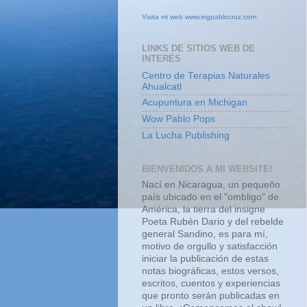
Visita mi web www.ingpablocruz.com
LINKS DE SITIOS WEB DE
INTERÉS
Centro de Terapias Naturales
Ahualcatl
Acupuntura en Michigan
Wow Pablo Pops
La Lucha Publishing
BIENVENIDOS A MI WEBSITE!
Nací en Nicaragua, un pequeño
país ubicado en el "ombligo" de
América, la tierra del insigne
Poeta Rubén Dario y del rebelde
general Sandino, es para mí,
motivo de orgullo y satisfacción
iniciar la publicación de estas
notas biográficas, estos versos,
escritos, cuentos y experiencias
que pronto serán publicadas en