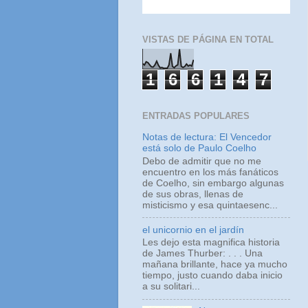
VISTAS DE PÁGINA EN TOTAL
1
6
6
1
4
7
ENTRADAS POPULARES
Notas de lectura: El Vencedor
está solo de Paulo Coelho
Debo de admitir que no me
encuentro en los más fanáticos
de Coelho, sin embargo algunas
de sus obras, llenas de
misticismo y esa quintaesenc...
el unicornio en el jardín
Les dejo esta magnifica historia
de James Thurber: . . . Una
mañana brillante, hace ya mucho
tiempo, justo cuando daba inicio
a su solitari...