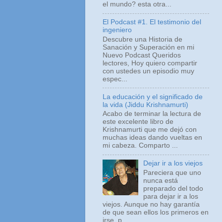
el mundo? esta otra...
El Podcast #1. El testimonio del
ingeniero
Descubre una Historia de
Sanación y Superación en mi
Nuevo Podcast Queridos
lectores, Hoy quiero compartir
con ustedes un episodio muy
espec...
La educación y el significado de
la vida (Jiddu Krishnamurti)
Acabo de terminar la lectura de
este excelente libro de
Krishnamurti que me dejó con
muchas ideas dando vueltas en
mi cabeza. Comparto ...
Dejar ir a los viejos
Pareciera que uno
nunca está
preparado del todo
para dejar ir a los
viejos. Aunque no hay garantía
de que sean ellos los primeros en
irse, p...