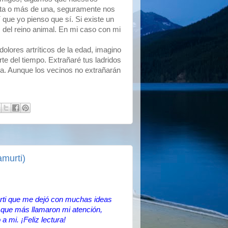
cota o más de una, seguramente nos
í que yo pienso que sí. Si existe un
 del reino animal. En mi caso con mi
lores artríticos de la edad, imagino
e del tiempo. Extrañaré tus ladridos
a. Aunque los vecinos no extrañarán
amurti)
urti que me dejó con muchas ideas
 que más llamaron mi atención,
 mi. ¡Feliz lectura!