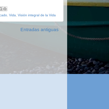
icado
,
Vida
,
Visión integral de la Vida
Entradas antiguas