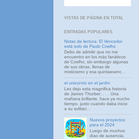
VISTAS DE PÁGINA EN TOTAL
ENTRADAS POPULARES
Notas de lectura: El Vencedor
está solo de Paulo Coelho
Debo de admitir que no me
encuentro en los más fanáticos
de Coelho, sin embargo algunas
de sus obras, llenas de
misticismo y esa quintaesenc...
el unicornio en el jardín
Les dejo esta magnifica historia
de James Thurber: . . . Una
mañana brillante, hace ya mucho
tiempo, justo cuando daba inicio
a su solitari...
Nuevos proyectos
para el 2024
Luego de muchos
días de ausencia,