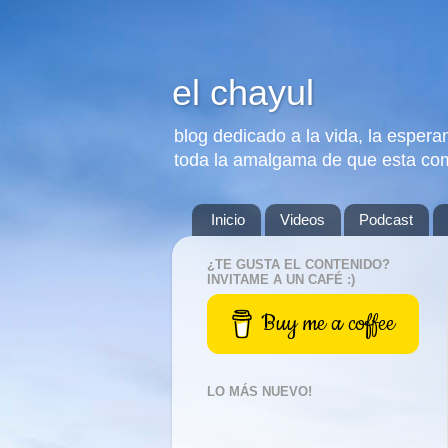
el chayul
blog dedicado a la vida, la esperan
toda la amalgama de que esta co
Inicio
Videos
Podcast
¿TE GUSTA EL CONTENIDO?
INVITAME A UN CAFÉ :)
Buy me a coffee
LO MÁS NUEVO!