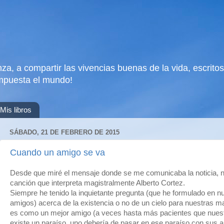
za, a compartir las vivencias buenas de la vida, escritos,
mpuesta el mundo!
Mis libros
SÁBADO, 21 DE FEBRERO DE 2015
Cuando un amigo se va
Desde que miré el mensaje donde se me comunicaba la noticia, no 
canción que interpreta magistralmente Alberto Cortez.
Siempre he tenido la inquietante pregunta (que he formulado en 
amigos) acerca de la existencia o no de un cielo para nuestras 
es como un mejor amigo (a veces hasta más pacientes que nuest
existe un paraíso, uno debería de pasar en ese paraíso con sus