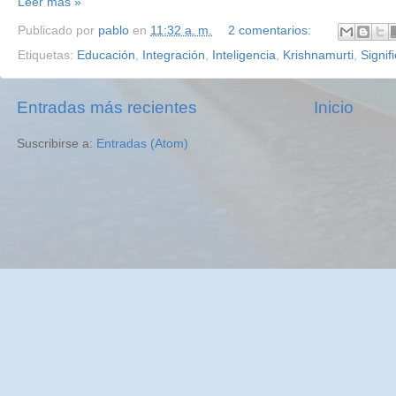
Leer más »
Publicado por
pablo
en
11:32 a. m.
2 comentarios:
Etiquetas:
Educación
,
Integración
,
Inteligencia
,
Krishnamurti
,
Signif
Entradas más recientes
Inicio
Suscribirse a:
Entradas (Atom)