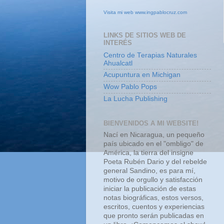
Visita mi web www.ingpablocruz.com
LINKS DE SITIOS WEB DE
INTERÉS
Centro de Terapias Naturales
Ahualcatl
Acupuntura en Michigan
Wow Pablo Pops
La Lucha Publishing
BIENVENIDOS A MI WEBSITE!
Nací en Nicaragua, un pequeño
país ubicado en el "ombligo" de
América, la tierra del insigne
Poeta Rubén Dario y del rebelde
general Sandino, es para mí,
motivo de orgullo y satisfacción
iniciar la publicación de estas
notas biográficas, estos versos,
escritos, cuentos y experiencias
que pronto serán publicadas en