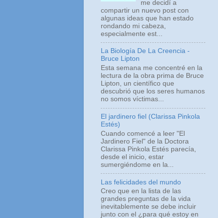
me decidí a
compartir un nuevo post con
algunas ideas que han estado
rondando mi cabeza,
especialmente est...
La Biología De La Creencia -
Bruce Lipton
Esta semana me concentré en la
lectura de la obra prima de Bruce
Lipton, un científico que
descubrió que los seres humanos
no somos víctimas...
El jardinero fiel (Clarissa Pinkola
Estés)
Cuando comencé a leer "El
Jardinero Fiel" de la Doctora
Clarissa Pinkola Estés parecía,
desde el inicio, estar
sumergiéndome en la...
Las felicidades del mundo
Creo que en la lista de las
grandes preguntas de la vida
inevitablemente se debe incluir
junto con el ¿para qué estoy en