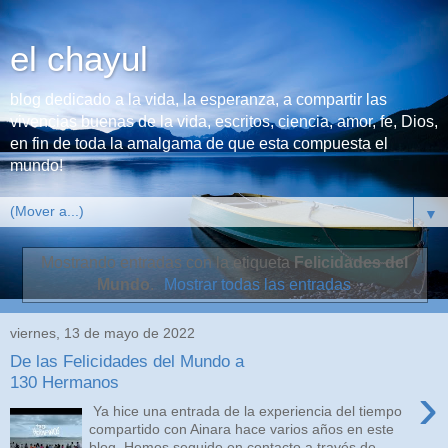
el chayul
blog dedicado a la vida, la esperanza, a compartir las
vivencias buenas de la vida, escritos, ciencia, amor, fe, Dios,
en fin de toda la amalgama de que esta compuesta el
mundo!
▼
Mostrando entradas con la etiqueta
Felicidades del
Mundo
.
Mostrar todas las entradas
viernes, 13 de mayo de 2022
De las Felicidades del Mundo a
130 Hermanos
›
Ya hice una entrada de la experiencia del tiempo
compartido con Ainara hace varios años en este
blog. Hemos seguido en contacto a través de...